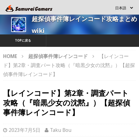
超探偵事件簿レインコード攻略まとめ
wiki
TOPに戻る
HOME
超探偵事件簿レインコード
【レインコー
ド】第2章・調査パート攻略（『暗黒少女の沈黙』）【超探
偵事件簿レインコード】
【レインコード】第2章・調査パート
攻略（『暗黒少女の沈黙』）【超探偵
事件簿レインコード】
2023年7月5日
Taku Bou