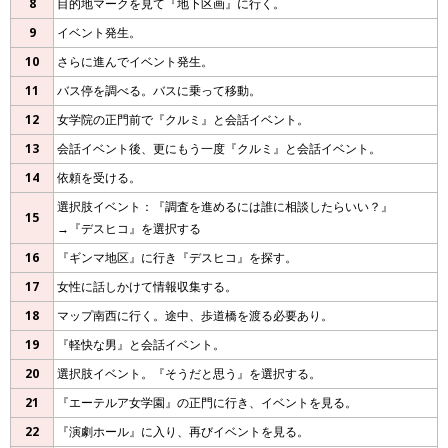
8
目的地マークを見て『地下区画』に行く。
9
イベント発生。
10
さらに進んでイベント発生。
11
バス停を調べる。バスに乗って移動。
12
女学院の正門前で『クルミ』と会話イベント。
13
会話イベント後、更にもう一度『クルミ』と会話イベント。
14
依頼を受ける。
選択肢イベント：『調査を進めるには誰に相談したらいい？』
15
→『デスヒコ』を選択する
16
『ギンマ地区』に行き『デスヒコ』を探す。
17
女性に話しかけて情報収集する。
18
マップ南西に行く。途中、歩道橋を渡る必要あり。
19
『軽快な男』と会話イベント。
20
選択肢イベント。『そうだと思う』を選択する。
21
『エーテルア女学園』の正門に行き、イベントを見る。
22
『演劇ホール』に入り、再びイベントを見る。