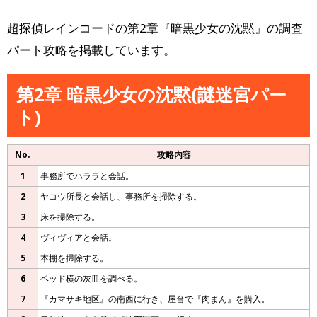
超探偵レインコードの第2章『暗黒少女の沈黙』の調査
パート攻略を掲載しています。
第2章 暗黒少女の沈黙(謎迷宮パー
ト)
No.
攻略内容
1
事務所でハララと会話。
2
ヤコウ所長と会話し、事務所を掃除する。
3
床を掃除する。
4
ヴィヴィアと会話。
5
本棚を掃除する。
6
ベッド横の灰皿を調べる。
7
『カマサキ地区』の南西に行き、屋台で『肉まん』を購入。