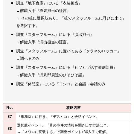
調査『地下倉庫』にいる『衣装担当』
→解鍵入手『衣装担当の証言』
→ その後に選択肢あり。『後でスタッフルームに呼びに来て』
を選択する。
調査『スタッフルーム』にいる『演出担当』
→解鍵入手『演出担当の証言』
調査『スタッフルーム』に置いてある『クラネのロッカー』
→調べるのみ
調査『スタッフルーム』にいる『ヒソヒソ話す演劇部員』
→解鍵入手『演劇部員達のひそひそ話』
調査『休憩室』にいる『ヨシコ』と会話→会話のみ
No.
攻略内容
37
『事務室』に行き、『デスヒコ』と会話イベント。
選択肢イベント。『昔の事件の情報を聞き出す方法は？』
38
→『スワロに変装する』で調査ポイント+30入手で正解。