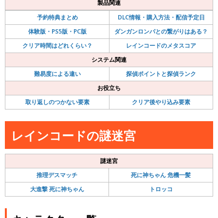
製品関連
予約特典まとめ
DLC情報・購入方法・配信予定日
体験版・PS5版・PC版
ダンガンロンパとの繋がりはある？
クリア時間はどれくらい？
レインコードのメタスコア
システム関連
難易度による違い
探偵ポイントと探偵ランク
お役立ち
取り返しのつかない要素
クリア後やり込み要素
レインコードの謎迷宮
謎迷宮
推理デスマッチ
死に神ちゃん 危機一髪
大進撃 死に神ちゃん
トロッコ