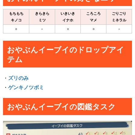
もちもち
きらきら
いきいき
ころころ
ごりごり
キノコ
ミツ
イナホ
マメ
ミネラル
○
–
○
○
–
おやぶんイーブイのドロップアイ
テム
・
ズリのみ
・
ゲンキノツボミ
おやぶんイーブイの図鑑タスク