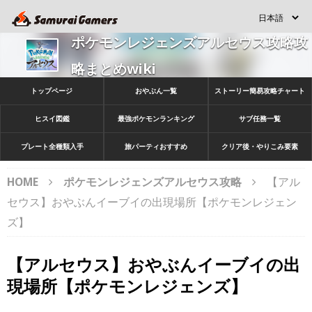
ポケモンレジェンズアルセウス攻略攻
略まとめwiki
トップページ
おやぶん一覧
ストーリー簡易攻略チャート
ヒスイ図鑑
最強ポケモンランキング
サブ任務一覧
プレート全種類入手
旅パーティおすすめ
クリア後・やりこみ要素
HOME
ポケモンレジェンズアルセウス攻略
【アル
セウス】おやぶんイーブイの出現場所【ポケモンレジェン
ズ】
【アルセウス】おやぶんイーブイの出
現場所【ポケモンレジェンズ】