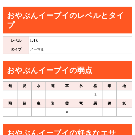
おやぶんイーブイのレベルとタイ
プ
レベル
Lv18
タイプ
ノーマル
おやぶんイーブイの弱点
無
炎
水
電
草
氷
格
毒
地
2
飛
超
虫
岩
霊
竜
悪
鋼
妖
×
おやぶんイーブイの好きなエサ