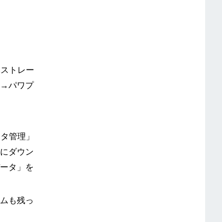
体ストレー
」→パワプ
ータ管理」
ジにダウン
データ」を
テムも残っ