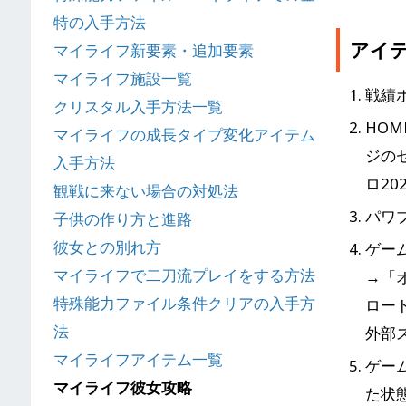
特の入手方法
アイ
マイライフ新要素・追加要素
マイライフ施設一覧
戦績
クリスタル入手方法一覧
HO
マイライフの成長タイプ変化アイテム
ジの
入手方法
ロ2
観戦に来ない場合の対処法
パワ
子供の作り方と進路
彼女との別れ方
ゲー
マイライフで二刀流プレイをする方法
→「
特殊能力ファイル条件クリアの入手方
ロー
法
外部
マイライフアイテム一覧
ゲー
マイライフ彼女攻略
た状