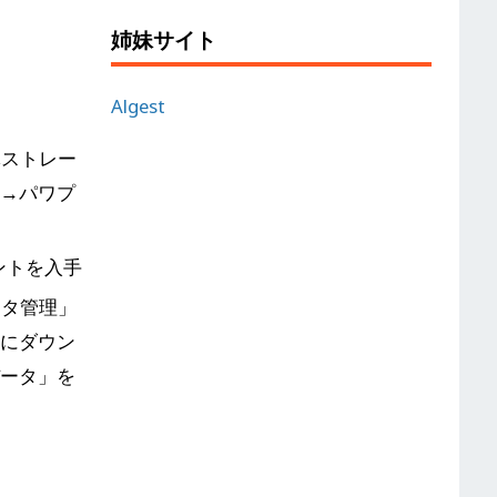
姉妹サイト
Algest
体ストレー
」→パワプ
ントを入手
ータ管理」
ジにダウン
データ」を