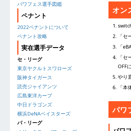
パワフェス選手図鑑
オンス
ペナント
swi
2022ペナントについて
ペナント攻略
「セ
「eB
実在選手データ
「セ
セ・リーグ
OFF
東京ヤクルトスワローズ
やり
阪神タイガース
読売ジャイアンツ
「本
広島東洋カープ
中日ドラゴンズ
パワ
横浜DeNAベイスターズ
パ・リーグ
パワプ