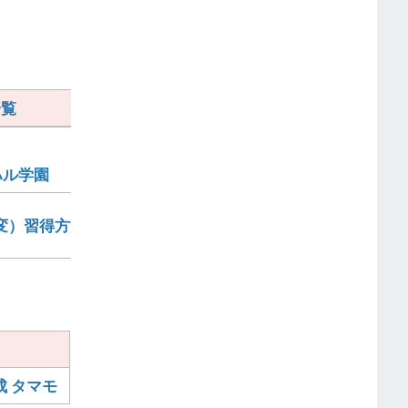
一覧
ハル学園
千将高校 君がキャプテンだ！
変）習得方法