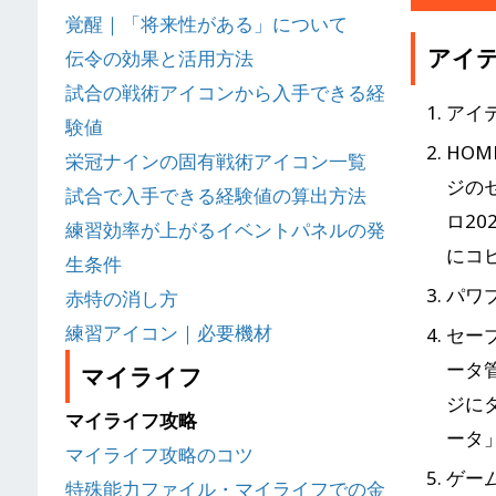
覚醒｜「将来性がある」について
アイ
伝令の効果と活用方法
試合の戦術アイコンから入手できる経
アイ
験値
HO
栄冠ナインの固有戦術アイコン一覧
ジの
試合で入手できる経験値の算出方法
ロ2
練習効率が上がるイベントパネルの発
にコ
生条件
パワ
赤特の消し方
練習アイコン｜必要機材
セー
ータ
マイライフ
ジに
マイライフ攻略
ータ
マイライフ攻略のコツ
ゲー
特殊能力ファイル・マイライフでの金