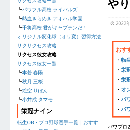
や
サクセス攻略一覧
┗
パワフル高校 ライバルズ
┗
熱血きらめき アオハル学園
2022
┗
千将高校 君がキャプテンだ！
オリジナル変化球（オリ変）習得方法
サクサクセス攻略
おす
サクセス彼女攻略
・
転
サクセス彼女一覧
・
栄
┗
本若 春陽
・
栄
┗
秋月 三桜
・
オ
┗
絵空 りぼん
・
パ
┗
小井成 タマモ
・
パ
栄冠ナイン
転生OB・プロ野球選手一覧｜おすす
パワプロ2