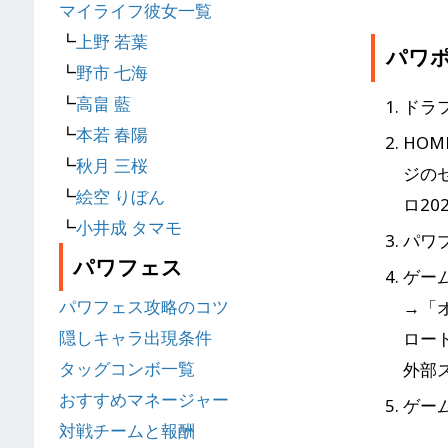
マイライフ彼女一覧
┗
上野 若葉
パワ
┗
野市 七海
┗
高畠 藍
ドラ
┗
本若 春陽
HO
┗
秋月 三桜
ジの
┗
絵空 りぼん
ロ2
┗
小井成 タマモ
パワ
パワフェス
ゲー
パワフェス攻略のコツ
→「
隠しキャラ出現条件
ロー
タッグコンボ一覧
外部
おすすめマネージャー
ゲー
対戦チームと報酬