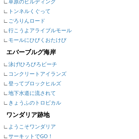
∟
草原のビルディング
∟
トンネルくぐって
∟
ごろりんロード
∟
行こうよアライブルモール
∟
モールにひびくおたけび
エバーブルグ海岸
∟
泳げ!ひろびろビーチ
∟
コンクリートアイランズ
∟
登ってブロックヒルズ
∟
地下水道に流されて
∟
きょうふのトロピカル
ワンダリア跡地
∟
ようこそワンダリア
∟
サーキットでGO！