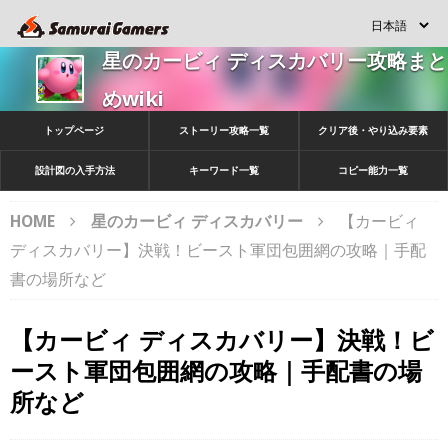
星のカービィ ディスカバリー攻略まと
めwiki
トップページ
ストーリー攻略一覧
クリア後・やり込み要素
設計図の入手方法
キーワード一覧
コピー能力一覧
HOME
星のカービィ ディスカバリー
【カービィ
ディスカバリー】決戦！ビースト軍団包囲網の攻略｜手配
書の場所など
【カービィ ディスカバリー】決戦！ビ
ースト軍団包囲網の攻略｜手配書の場
所など