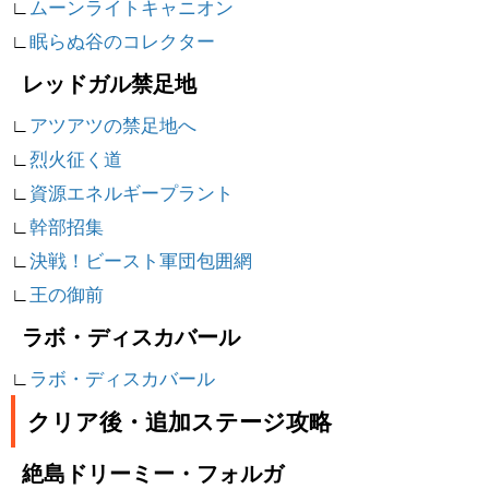
∟
ムーンライトキャニオン
∟
眠らぬ谷のコレクター
レッドガル禁足地
∟
アツアツの禁足地へ
∟
烈火征く道
∟
資源エネルギープラント
∟
幹部招集
∟
決戦！ビースト軍団包囲網
∟
王の御前
ラボ・ディスカバール
∟
ラボ・ディスカバール
クリア後・追加ステージ攻略
絶島ドリーミー・フォルガ