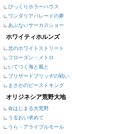
∟
びっくりホラーハウス
∟
ワンダリアパレードの夢
∟
あぶないサーカスショー
ホワイティホルンズ
∟
北のホワイトストリート
∟
フローズン・メトロ
∟
いてつく海と風と
∟
ブリザードブリッヂの戦い
∟
まさかのビーストキング
オリジネシア荒野大地
∟
命はじまる大荒野
∟
うるおい求めて
∟
うら・アライブルモール