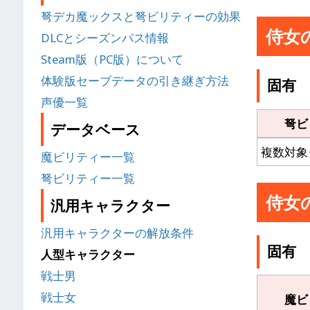
弩デカ魔ックスと弩ビリティーの効果
侍女
DLCとシーズンパス情報
Steam版（PC版）について
体験版セーブデータの引き継ぎ方法
固有
声優一覧
弩ビ
データベース
複数対象
魔ビリティー一覧
弩ビリティー一覧
侍女
汎用キャラクター
汎用キャラクターの解放条件
固有
人型キャラクター
戦士男
戦士女
魔ビ