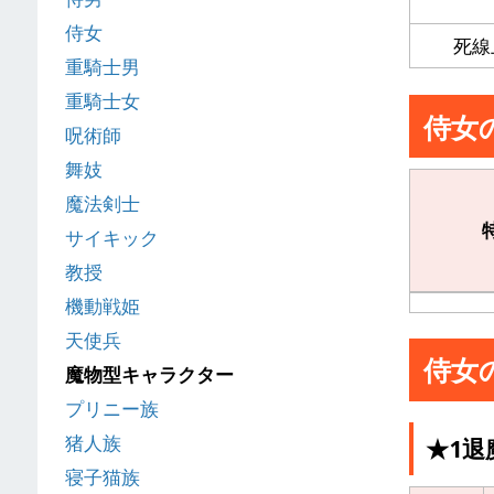
侍女
死線
重騎士男
重騎士女
侍女
呪術師
舞妓
魔法剣士
サイキック
教授
機動戦姫
天使兵
侍女
魔物型キャラクター
プリニー族
猪人族
★1退
寝子猫族