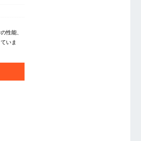
女の性能、
していま