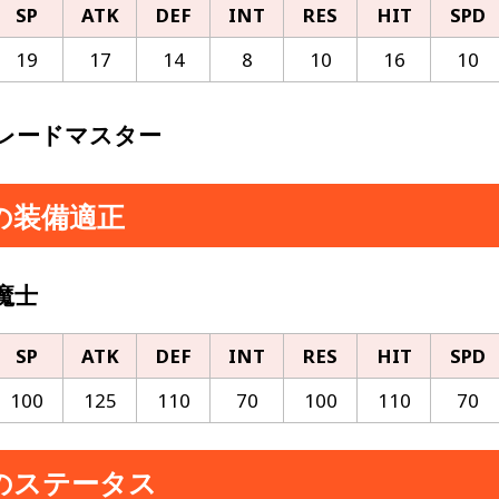
SP
ATK
DEF
INT
RES
HIT
SPD
19
17
14
8
10
16
10
レードマスター
の装備適正
魔士
SP
ATK
DEF
INT
RES
HIT
SPD
100
125
110
70
100
110
70
のステータス