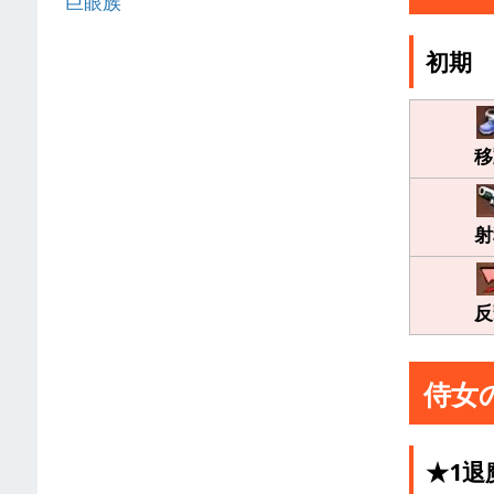
巨眼族
初期
移
射
反
侍女
★1退