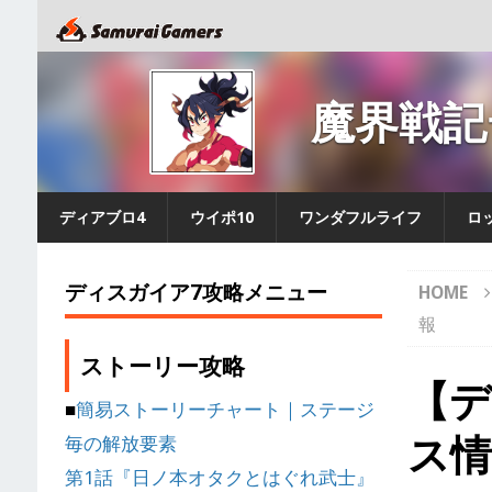
魔界戦記
ディアブロ4
ウイポ10
ワンダフルライフ
ロ
ディスガイア7攻略メニュー
HOME
報
ストーリー攻略
【デ
■
簡易ストーリーチャート｜ステージ
ス情
毎の解放要素
第1話『日ノ本オタクとはぐれ武士』