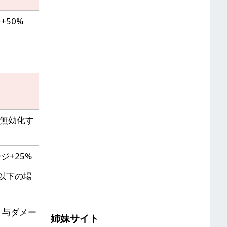
50%
無効化す
+25%
%以下の場
、与ダメー
姉妹サイト