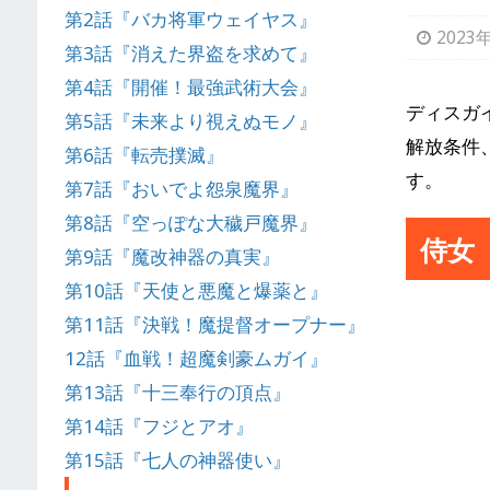
第2話『バカ将軍ウェイヤス』
2023
第3話『消えた界盗を求めて』
第4話『開催！最強武術大会』
ディスガ
第5話『未来より視えぬモノ』
解放条件
第6話『転売撲滅』
す。
第7話『おいでよ怨泉魔界』
第8話『空っぽな大穢戸魔界』
侍女
第9話『魔改神器の真実』
第10話『天使と悪魔と爆薬と』
第11話『決戦！魔提督オープナー』
12話『血戦！超魔剣豪ムガイ』
第13話『十三奉行の頂点』
第14話『フジとアオ』
第15話『七人の神器使い』