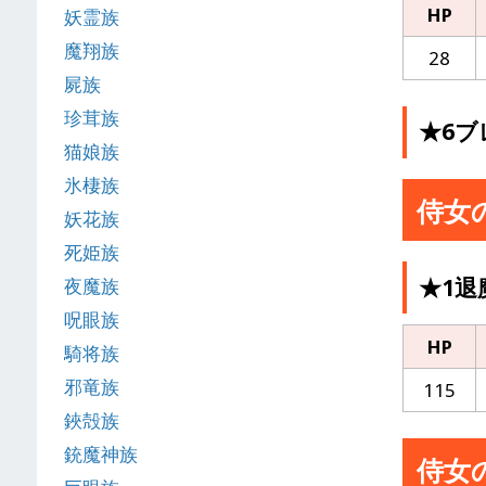
HP
妖霊族
魔翔族
28
屍族
珍茸族
★6ブ
猫娘族
氷棲族
侍女
妖花族
死姫族
★1退
夜魔族
呪眼族
HP
騎将族
邪竜族
115
鋏殻族
銃魔神族
侍女