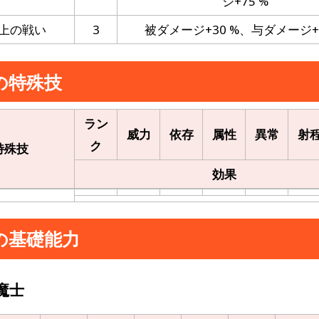
ジ+75 %
上の戦い
3
被ダメージ+30 %、与ダメージ+5
の特殊技
ラン
威力
依存
属性
異常
射
ク
特殊技
効果
の基礎能力
魔士