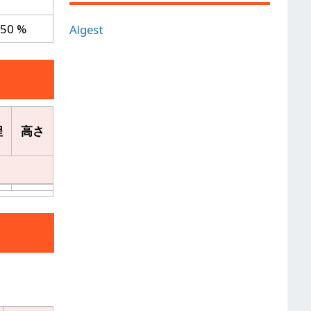
0 %
Algest
程
高さ