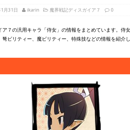
年1月31日
ikarin
魔界戦記ディスガイア７
0
イア７の汎用キャラ「侍女」の情報をまとめています。侍
、弩ビリティー、魔ビリティー、特殊技などの情報を紹介