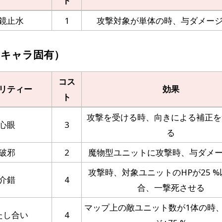
ト
鏡止水
1
攻撃対象が単体の時、与ダメージ+
（キャラ固有）
コス
リティー
効果
ト
攻撃を受ける時、向きによる補正を
心眼
3
る
破邪
2
魔物型ユニットに攻撃時、与ダメージ
攻撃時、対象ユニットのHPが25 
介錯
4
合、一撃死させる
マップ上の敵ユニット数が1体の時
たし合い
4