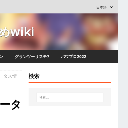
wiki
ン
グランツーリスモ7
パワプロ2022
検索
ータス情
テータ