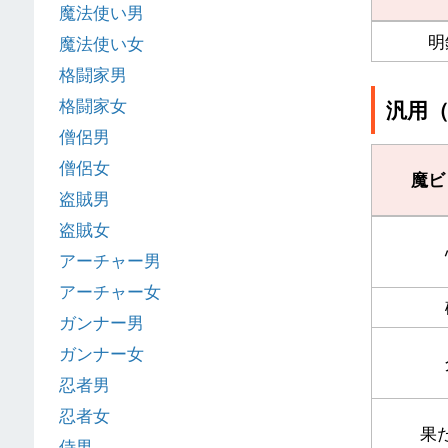
魔法使い男
明
魔法使い女
格闘家男
格闘家女
汎用
僧侶男
僧侶女
魔ビ
盗賊男
盗賊女
アーチャー男
アーチャー女
ガンナー男
ガンナー女
忍者男
忍者女
果
侍男